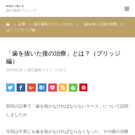
ーム
記事
深江歯科クリニックから
「歯を抜いた後の治療」と
当院の治療
は？（ブリッジ編…
インプラント治療
「歯を抜いた後の治療」とは？（ブリッジ
審美歯科
編）
2020.06.26
深江歯科クリニックから
院長・スタッフ紹介
医院紹介
前回の記事で「歯を抜かなければならないケース」について説明
記事
しましたが、
今回は不幸にも歯を抜かなければならなくなった、その後の治療